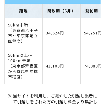
距離
閑散期（6月）
繁忙期（
50km未満
（東京都八王子
34,624円
54,751円
市～東京都足立
区程度）
50km以上～
100km未満
（東京都新宿区
41,100円
74,888円
から群馬県前橋
市程度）
当サイトを利用し、ご紹介した引越し業者に
て引越しをされた方の引越し料金より集計し